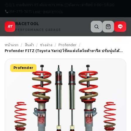
1/1 รามอินทรา 97 คันนายาว กทม.
อังคาร–อาทิตย์ 9.00–18.00
084-378-7475
LINE: @RACETOOL
RACETOOL
RT
PERFORMANCE GARAGE
หน้าแรก
/
สินค้า
/
ช่วงล่าง
/
Profender
/
Profender FITZ (Toyota Yaris) โช๊คแต่งโตโยต้ายาริส ปรับนุ่มได้…
Profender