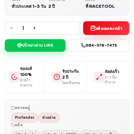
ทั่วประเทศ 1–3 วัน
2 ปี
ที่ RACETOOL
−
+
เพิ่มลงตะกร้า
ปรึกษาผ่าน LINE
084-378-7475
ของแท้
รับประกัน
จัดส่งเร็ว
100%
1–3 วัน
2 ปี
นำเข้า
ทำการ
โดยตัวแทน
ทางการ
หมวดหมู่
Profender
ช่วงล่าง
แท็ก