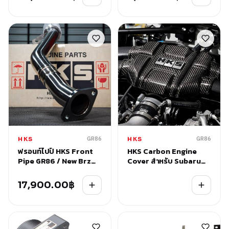
SUBARU BRZ/TOYOTA
GR86 AND 2013-2021
SUBARU BRZ
GR86
GR86
HKS
HKS
ฟรอนท์ไปป์ HKS Front
HKS Carbon Engine
Pipe GR86 / New Brz
Cover สำหรับ Subaru
ZN8
New BRZ / Toyota
GR86
17,900.00
฿