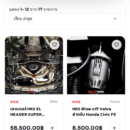
แสดง
จาก
รายการ
1–12
17
GR86
Honda
HKS
HKS
เฮดเดอร์ HKS EL
HKS Blow off Valve
HEADER SUPER
สำหรับ Honda Civic FE
MANIFOLD with
CATALYZER GT-SPEC
58,500.00
฿
8,500.00
฿