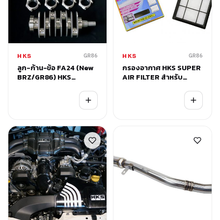
GR86
GR86
HKS
HKS
ลูก-ก้าน-ข้อ FA24 (New
กรองอากาศ HKS SUPER
BRZ/GR86) HKS
AIR FILTER สำหรับ
CAPACITY UPGRADE
Subaru New BRZ /
KIT 2.5L HIGH COMP
Toyota GR86