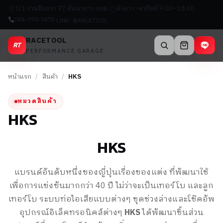
1/1 รามอินทรา 97 คันนายาว กทม.
อังคาร–อาทิตย์ 9.00–18.00
084-378-7475
LINE: @RACETOOL
RACETOOL
RT
PERFORMANCE GARAGE
หน้าแรก
/
สินค้า
/
HKS
หมวดสินค้า
HKS
HKS
แบรนด์อันดับหนึ่งของญี่ปุ่นเรื่องของแต่ง ที่พัฒนาใช้
เพื่อการแข่งขันมากกว่า 40 ปี ไม่ว่าจะเป็น
เทอร์โบ และลูก
เทอร์โบ ระบบท่อไอเสียแบบต่างๆ ชุดช่วงล่างและโช๊คอัพ
อุปกรณ์อิเล็คทรอนิคส์ต่างๆ
HKS
ได้พัฒนาชิ้นส่วน