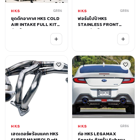
GR86
GR86
HKS
HKS
ชุดดักอากาศ HKS COLD
ฟอร์นไปป์ HKS
AIR INTAKE FULL KIT
STAINLESS FRONT
สำหรับ Subaru New BRZ
PIPE สำหรับ Subaru
/ Toyota GR86
New BRZ / Toyota
GR86
GR86
HKS
HKS
เฮดเดอร์พร้อมแคท HKS
ท่อ HKS LEGAMAX
SUPER MANIFOLD with
Sports สำหรับ Subaru