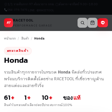
1/1 รามอินทรา 97 คันนายาว กทม.
อังคาร–อาทิตย์ 9.00–18.00
084-378-7475
LINE: @RACETOOL
RACETOOL
RT
PERFORMANCE GARAGE
หน้าแรก
/
สินค้า
/
Honda
หมวดสินค้า
Honda
รวมสินค้าทุกรายการในหมวด
Honda
จัดส่งทั่วประเทศ
พร้อมบริการติดตั้งโดยช่าง RACETOOL ที่เชี่ยวชาญด้าน
สายแต่งและสายทัวริ่ง
61
+
1
+
10
+
ของ
แท้
สินค้าในหมวด
ตัวเลือกย่อย
ปีประสบการณ์
100%