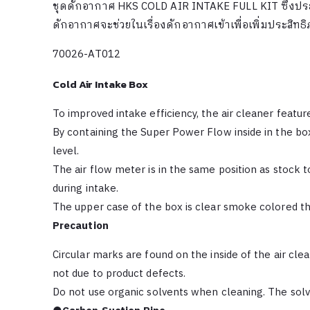
ชุดดักอากาศ HKS COLD AIR INTAKE FULL KIT ซึ่งประ
ดักอากาศจะช่วยในเรื่องดักอากาศเข้าเพื่อเพิ่มประสิทธิภ
70026-AT012
Cold Air Intake Box
To improved intake efficiency, the air cleaner featu
By containing the Super Power Flow inside in the box
level.
The air flow meter is in the same position as stock 
during intake.
The upper case of the box is clear smoke colored 
Precaution
Circular marks are found on the inside of the air c
not due to product defects.
Do not use organic solvents when cleaning. The solv