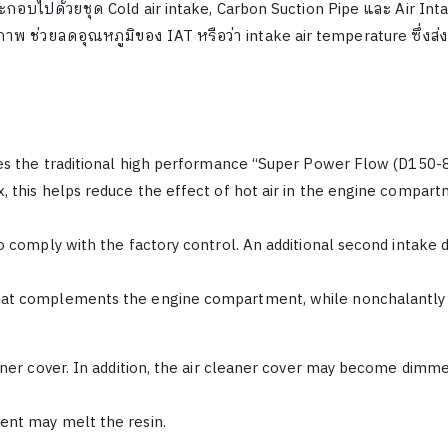
กอบไปด้วยชุด Cold air intake,
Carbon Suction Pipe และ Air Inta
าพ ช่วยลดอุณหภูมิของ IAT หรือว่า intake air temperature ซึ่งส่งผ
res the traditional high performance “Super Power Flow (D150-80
, this helps reduce the effect of hot air in the engine compart
to comply with the factory control. An additional second intake
that complements the engine compartment, while nonchalantly
leaner cover. In addition, the air cleaner cover may become dim
ent may melt the resin.