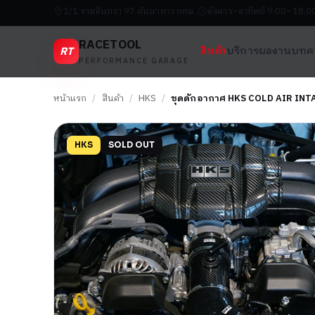
1/1 รามอินทรา 97 คันนายาว กทม.
อังคาร–อาทิตย์ 9.00–18.0
RACETOOL
RT
สินค้า
บริการ
ผลงาน
บทค
PERFORMANCE GARAGE
หน้าแรก
/
สินค้า
/
HKS
/
ชุดดักอากาศ HKS COLD AIR IN
HKS
SOLD OUT