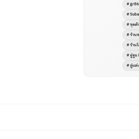
# gr8
# Sub
# ชุดด
# ร้าน
# ร้าน
# อู่จู
# อู่แต