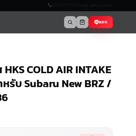
084-378-7475
LINE: @RACETOOL
แชท
ศ HKS COLD AIR INTAKE
ำหรับ Subaru New BRZ /
86