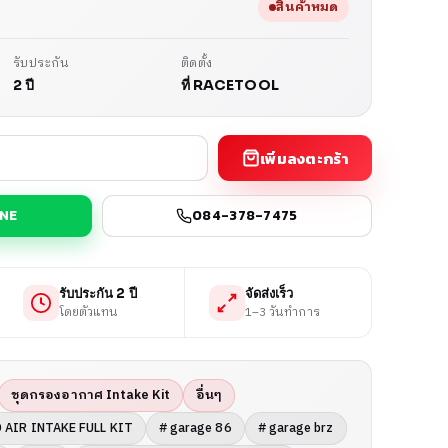
สินค้าหมด
รับประกัน
ติดตั้ง
2 ปี
ที่ RACETOOL
เพิ่มลงตะกร้า
INE
084-378-7475
รับประกัน 2 ปี
จัดส่งเร็ว
โดยตัวแทน
1–3 วันทำการ
ชุดกรองอากาศ Intake Kit
อื่นๆ
 AIR INTAKE FULL KIT
# garage 86
# garage brz