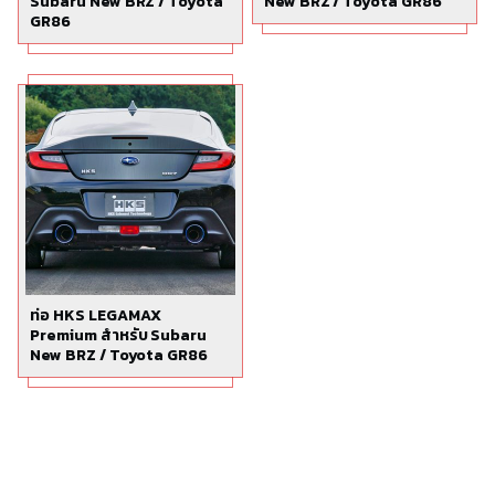
Subaru New BRZ / Toyota
New BRZ / Toyota GR86
GR86
ท่อ HKS LEGAMAX
Premium สำหรับ Subaru
New BRZ / Toyota GR86