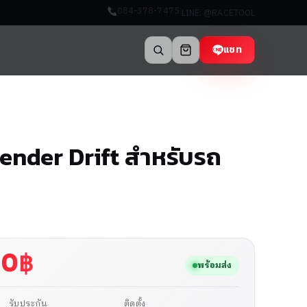
084-378-7475
LINE: @RACETOOL
แชท
fender Drift สำหรับรถ
9
00
฿
พร้อมส่ง
รับประกัน
ติดตั้ง