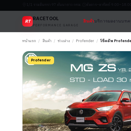
1/1 รามอินทรา 97 คันนายาว กทม.
อังคาร–อาทิตย์ 9.00–18.0
RACETOOL
RT
สินค้า
บริการ
ผลงาน
บทค
PERFORMANCE GARAGE
หน้าแรก
/
สินค้า
/
ช่วงล่าง
/
Profender
/
โช็คอัพ Profend
Profender