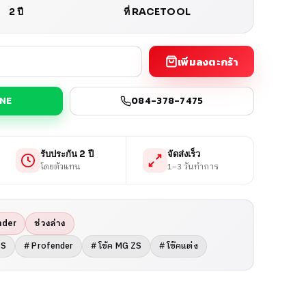
2 ปี
ที่ RACETOOL
เพิ่มลงตะกร้า
INE
084-378-7475
รับประกัน 2 ปี
จัดส่งเร็ว
โดยตัวแทน
1–3 วันทำการ
nder
ช่วงล่าง
ZS
# Profender
# โช้ค MG ZS
# โช๊คแต่ง