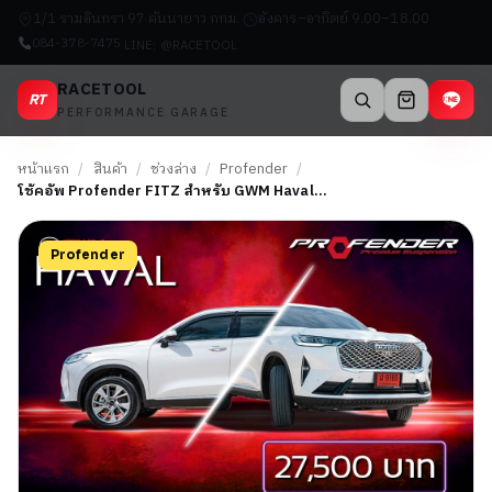
1/1 รามอินทรา 97 คันนายาว กทม.
อังคาร–อาทิตย์ 9.00–18.00
084-378-7475
LINE: @RACETOOL
RACETOOL
RT
PERFORMANCE GARAGE
หน้าแรก
/
สินค้า
/
ช่วงล่าง
/
Profender
/
โช้คอัพ Profender FITZ สำหรับ GWM Haval…
Profender