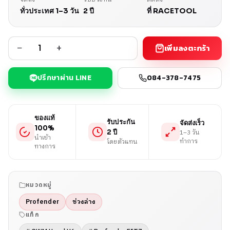
ทั่วประเทศ 1–3 วัน
2 ปี
ที่ RACETOOL
−
+
เพิ่มลงตะกร้า
ปรึกษาผ่าน LINE
084-378-7475
ของแท้
รับประกัน
จัดส่งเร็ว
100%
1–3 วัน
2 ปี
นำเข้า
ทำการ
โดยตัวแทน
ทางการ
หมวดหมู่
Profender
ช่วงล่าง
แท็ก