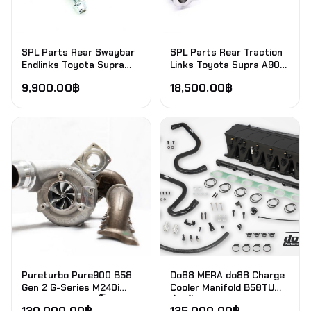
SPL Parts Rear Swaybar
SPL Parts Rear Traction
Endlinks Toyota Supra
Links Toyota Supra A90
A90 GR/BMW G2X/BMW
GR/BMW Z4 G29 G20
9,900.00
฿
18,500.00
฿
G42 G20 330e 330i M340I
330e 330i M340I (เหล็กยึด
(ลูกหมากเหล็กกันโคลงหลัง)
ทรัคชั่นด้านหลัง)
Pureturbo Pure900 B58
Do88 MERA do88 Charge
Gen 2 G-Series M240i
Cooler Manifold B58TU
M340i M440i เทอร์โบ
สำหรับ M240i M340i M440i
130,000.00
฿
135,000.00
฿