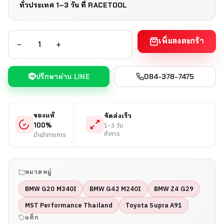
ทั่วประเทศ 1–3 วัน
ที่ RACETOOL
เพิ่มลงตะกร้า
−
+
ปรึกษาผ่าน LINE
084-378-7475
ของแท้
จัดส่งเร็ว
100%
1–3 วัน
ทำการ
นำเข้าทางการ
หมวดหมู่
BMW G20 M340I
BMW G42 M240I
BMW Z4 G29
MST Performance Thailand
Toyota Supra A91
แท็ก