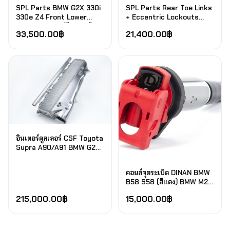
SPL Parts BMW G2X 330i
SPL Parts Rear Toe Links
330e Z4 Front Lower
+ Eccentric Lockouts
Control Arms (ปีกนกหน้า
Toyota Supra A90
33,500.00
฿
21,400.00
฿
ล่าง)
GR/BMW G2X/BMW G42
G20 330e 330i M340I
(หล็กปรับโทหลังพร้อมตัวล็อค
เอ็กเซนทริก)
อินเตอร์คูลเลอร์ CSF Toyota
Supra A90/A91 BMW G20
G42 M240i M340i B58
Charge-Air Cooler
คอยล์จุดระเบิด DINAN BMW
Manifold- Machined Billet
B58 S58 (สีแดง) BMW M2
Aluminum
M3 M4 M340 M240 M440
215,000.00
฿
15,000.00
฿
รหัส G20 G80 G82 G87
G42