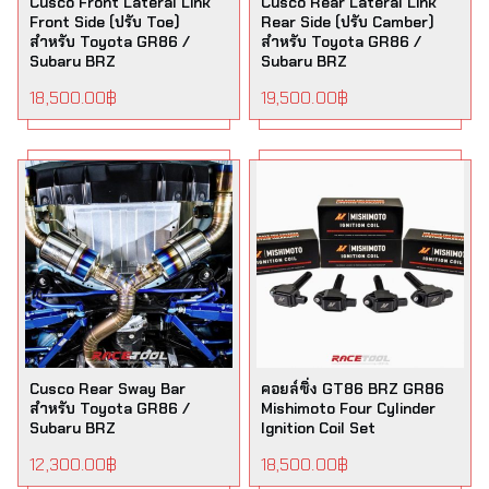
Cusco Front Lateral Link
Cusco Rear Lateral Link
Front Side (ปรับ Toe)
Rear Side (ปรับ Camber)
สำหรับ Toyota GR86 /
สำหรับ Toyota GR86 /
Subaru BRZ
Subaru BRZ
18,500.00
฿
19,500.00
฿
Cusco Rear Sway Bar
คอยล์ซิ่ง GT86 BRZ GR86
สำหรับ Toyota GR86 /
Mishimoto Four Cylinder
Subaru BRZ
Ignition Coil Set
12,300.00
฿
18,500.00
฿