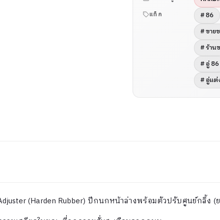
# 86
แท็ก
# ขายข
# ร้าน
# อู่ 86
# อู่แต
djuster (Harden Rubber) ปีกนกหน้าล่างพร้อมตัวปรับศูนย์กลิ้