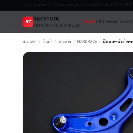
1/1 รามอินทรา 97 คันนายาว กทม.
อังคาร–อาทิตย์ 9.00–18.0
RACETOOL
RT
สินค้า
บริการ
ผลงาน
บทค
PERFORMANCE GARAGE
หน้าแรก
/
สินค้า
/
ช่วงล่าง
/
HARDRACE
/
ปีกนกหน้าล่างพร