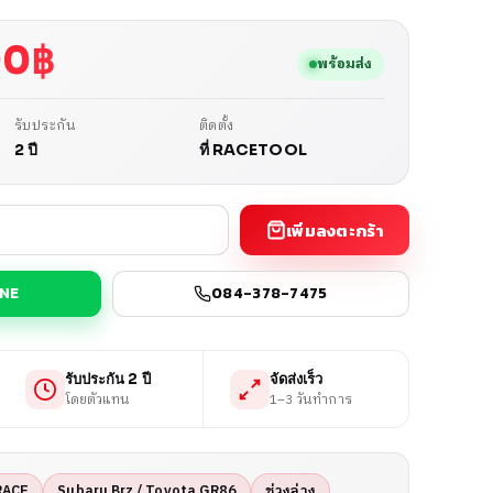
00
฿
พร้อมส่ง
รับประกัน
ติดตั้ง
2 ปี
ที่ RACETOOL
เพิ่มลงตะกร้า
INE
084-378-7475
รับประกัน 2 ปี
จัดส่งเร็ว
โดยตัวแทน
1–3 วันทำการ
RACE
Subaru Brz / Toyota GR86
ช่วงล่าง