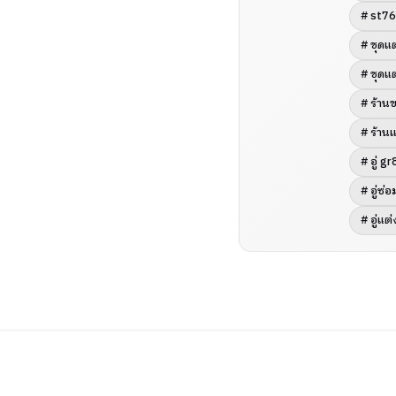
# st7
# ชุดแ
# ชุดแ
# ร้าน
# ร้าน
# อู่ g
# อู่ซ่
# อู่แต