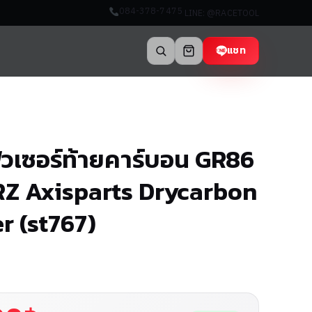
084-378-7475
LINE: @RACETOOL
แชท
ิวเซอร์ท้ายคาร์บอน GR86
Z Axisparts Drycarbon
r (st767)