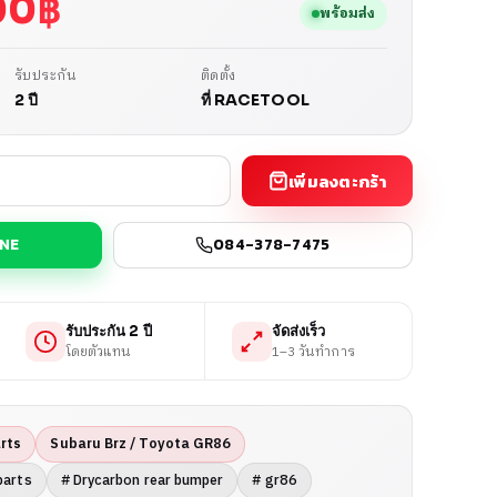
00
฿
พร้อมส่ง
รับประกัน
ติดตั้ง
2 ปี
ที่ RACETOOL
เพิ่มลงตะกร้า
INE
084-378-7475
รับประกัน 2 ปี
จัดส่งเร็ว
โดยตัวแทน
1–3 วันทำการ
rts
Subaru Brz / Toyota GR86
parts
# Drycarbon rear bumper
# gr86