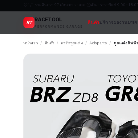
1/1 รามอินทรา 97 คันนายาว กทม.
อังคาร–อาทิตย์ 9.00–18.0
RACETOOL
RT
สินค้า
บริการ
ผลงาน
บทค
PERFORMANCE GARAGE
หน้าแรก
/
สินค้า
/
พาร์ทชุดแต่ง
/
Axisparts
/
ชุดแต่งดิฟฟ