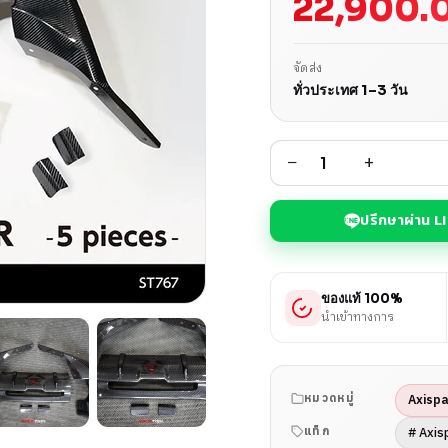
22,900.
จัดส่ง
ทั่วประเทศ 1–3 วัน
−
+
ปรึกษาผ่าน L
ของแท้ 100%
นำเข้าทางการ
Axispa
หมวดหมู่
# Axis
แท็ก