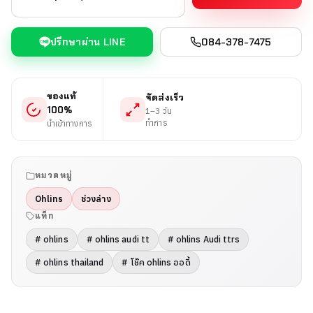
ปรึกษาผ่าน LINE
084-378-7475
ของแท้
จัดส่งเร็ว
100%
1–3 วัน
ทำการ
นำเข้าทางการ
หมวดหมู่
Ohlins
ช่วงล่าง
แท็ก
# ohlins
# ohlins audi tt
# ohlins Audi ttrs
# ohlins thailand
# โช๊ค ohlins ออดี้