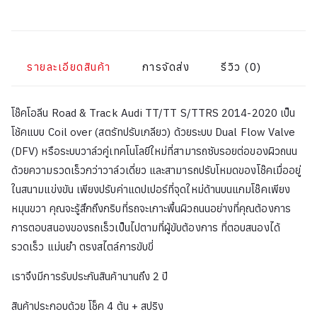
รายละเอียดสินค้า
การจัดส่ง
รีวิว (0)
โช๊คโอลีน
Road & Track Audi TT/TT S/TTRS 2014-2020 เป็น
โช้คแบบ Coil over (สตรัทปรับเกลียว) ด้วยระบบ
Dual Flow Valve
(DFV) หรือระบบวาล์วคู่เทคโนโลยีใหม่ที่สามารถซับรอยต่อของผิวถนน
ด้วยความรวดเร็วกว่าวาล์วเดี่ยว และสามารถปรับโหมดของโช๊คเมื่ออยู่
ในสนามแข่งขัน เพียงปรับค่าแดปเปอร์ที่จุดใหม่ด้านบนแกมโช๊คเพียง
หมุนขวา คุณจะรู้สึกถึงกริบที่รถจะเกาะพื้นผิวถนนอย่างที่คุณต้องการ
การตอบสนองของรถเร็วเป็นไปตามที่ผู้ขับต้องการ ที่ตอบสนองได้
รวดเร็ว แม่นยำ ตรงสไตล์การขับขี่
เราจึงมีการรับประกันสินค้านานถึง 2 ปี
สินค้าประกอบด้วย โช็ค 4 ต้น + สปริง