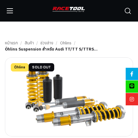
หน้าแรก
/
สินค้า
/
ช่วงล่าง
/
Ohlins
/
Öhlins Suspension สำหรับ Audi TT/TT S/TTRS…
Öhlins
SOLD OUT