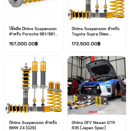
โช๊คอัพ Öhlins Suspension
Öhlins Suspension สำหรับ
สำหรับ Porsche 981/981
Toyota Supra (New
BOXSTER 2012-2020
Supra) 2019-2022
157,000.00
฿
172,500.00
฿
Öhlins Suspension สำหรับ
Ohlins DFV Nissan GTR
BMW Z4 (G29)
R35 (Japan Spec)