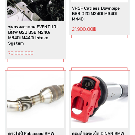
VRSF Catless Downpipe
B58 G20 M240I M340I
M440I
ชุดกรองอากาศ EVENTURI
21,900.00
฿
BMW G20 B58 M240i
M340i M440i Intake
System
76,000.00
฿
ดาวไปป์ Fabspeed BMW
คอยล์จุดระเบิด DINAN BMW