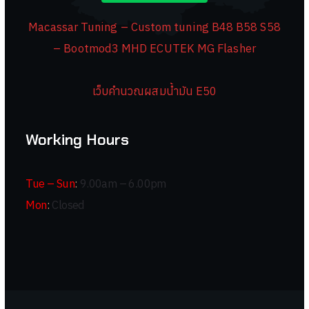
Macassar Tuning – Custom tuning B48 B58 S58
– Bootmod3 MHD ECUTEK MG Flasher
เว็บคำนวณผสมน้ำมัน E50
Working Hours
Tue – Sun
:
9.00am – 6.00pm
Mon
:
Closed