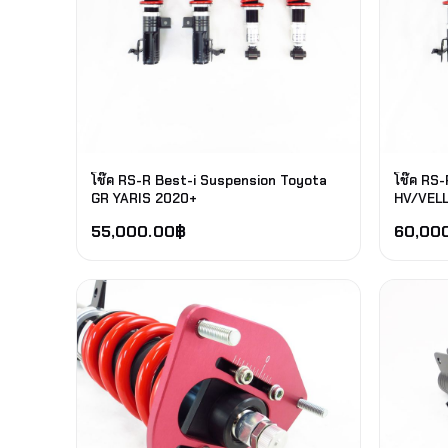
โช๊ค RS-R Best-i Suspension Toyota
โช๊ค RS
GR YARIS 2020+
HV/VELL
55,000.00
฿
60,00