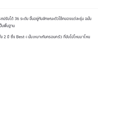
รับได้ 36 ระดับ ขึ้นอยู่กับลักษณะตัวโช๊คของแต่ละรุ่น ฉนั้น
็นพื้นฐาน
ง 2 ปี ซึ่ง Best-i นั้นเหมาะกับครอบครัว ที่ขับไปไหนมาไหน