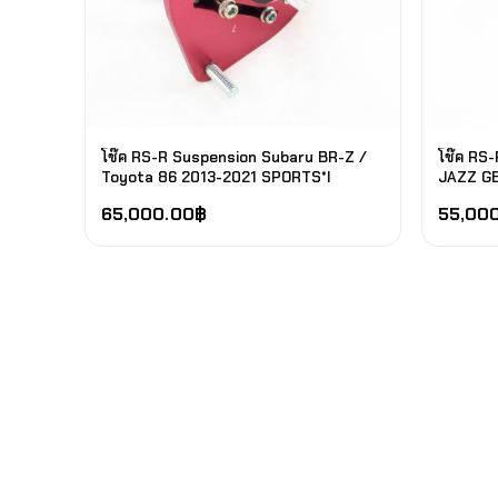
โช๊ค RS-R Suspension Subaru BR-Z /
โช๊ค RS
Toyota 86 2013-2021 SPORTS*I
JAZZ G
65,000.00
฿
55,00