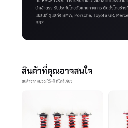
ทีม RACETOOL ทำงานกับสายแต่งและสายทัวริ่งมามากก
นำเข้าตรง รับประกันโดยตัวแทนทางการ ติดตั้งโดยช่าง
แบรนด์ ดูแลทั้ง BMW, Porsche, Toyota GR, Mer
BRZ
สินค้าที่คุณอาจสนใจ
สินค้าจากหมวด RS-R ที่ใกล้เคียง