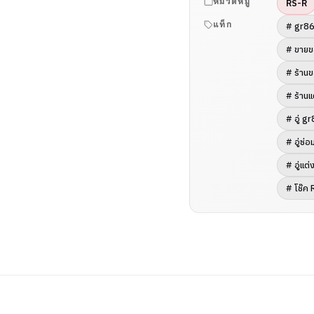
หมวดหมู่
RS-R
แท็ก
# gr8
# ขายข
# ร้าน
# ร้าน
# อู่ g
# อู่ซ่
# อู่แต
# โช๊ค