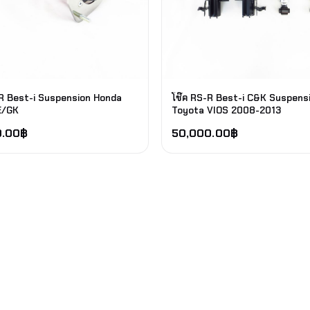
-R Best-i Suspension Honda
โช๊ค RS-R Best-i C&K Suspens
E/GK
Toyota VIOS 2008-2013
0.00
฿
50,000.00
฿