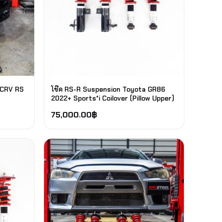
 CRV RS
โช๊ค RS-R Suspension Toyota GR86
2022+ Sports*i Coilover (Pillow Upper)
75,000.00
฿