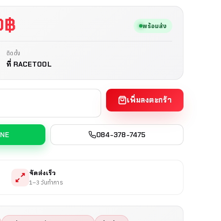
0
฿
พร้อมส่ง
ติดตั้ง
ที่ RACETOOL
เพิ่มลงตะกร้า
INE
084-378-7475
จัดส่งเร็ว
1–3 วันทำการ