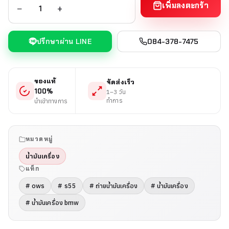
เพิ่มลงตะกร้า
−
+
ปรึกษาผ่าน LINE
084-378-7475
ของแท้
จัดส่งเร็ว
100%
1–3 วัน
ทำการ
นำเข้าทางการ
หมวดหมู่
น้ำมันเครื่อง
แท็ก
# ows
# s55
# ถ่ายน้ำมันเครื่อง
# น้ำมันเครื่อง
# น้ำมันเครื่อง bmw