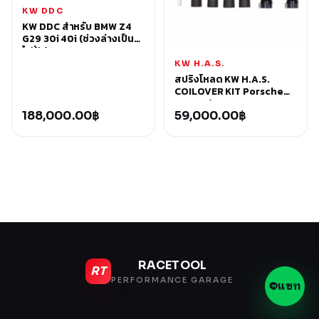
KW DDC
KW DDC สำหรับ BMW Z4
G29 30i 40i (ช่วงล่างเป็น
ไฟฟ้า)
KW H.A.S.
สปริงโหลด KW H.A.S.
COILOVER KIT Porsche
992 C2/C4
188,000.00
฿
59,000.00
฿
RACETOOL
RT
PERFORMANCE GARAGE
แชท
© 2026 RACETOOL Thailand · 084-378-7475 · LINE @RACETOOL