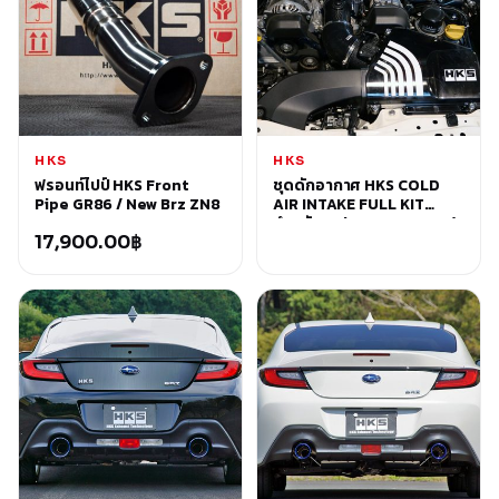
HKS
HKS
ฟรอนท์ไปป์ HKS Front
ชุดดักอากาศ HKS COLD
Pipe GR86 / New Brz ZN8
AIR INTAKE FULL KIT
สำหรับ Subaru New BRZ /
17,900.00
฿
Toyota GR86