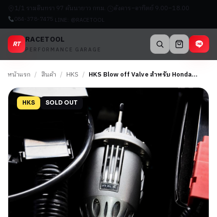
1/1 รามอินทรา 97 คันนายาว กทม.
อังคาร–อาทิตย์ 9.00–18.00
084-378-7475
LINE: @RACETOOL
RACETOOL
RT
PERFORMANCE GARAGE
หน้าแรก
/
สินค้า
/
HKS
/
HKS Blow off Valve สำหรับ Honda…
HKS
SOLD OUT