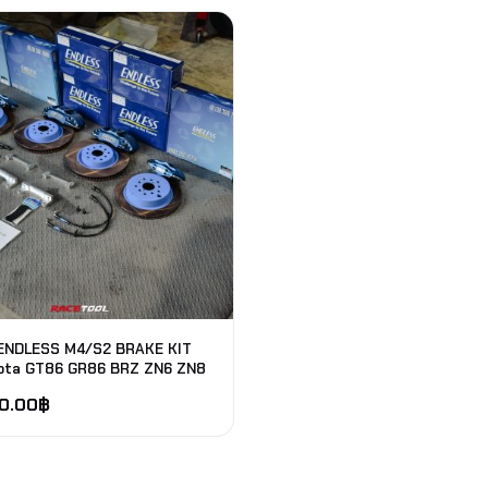
 ENDLESS M4/S2 BRAKE KIT
ota GT86 GR86 BRZ ZN6 ZN8
0.00
฿