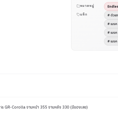
หมวดหมู่
Endle
แท็ก
# ตัวแ
# เบรค
# เบรค
# เบรค 
ris GR-Corolla จานหน้า 355 จานหลัง 330 (มีของเลย)