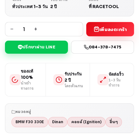
ทั่วประเทศ 1–3 วัน
2 ปี
ที่ RACETOOL
−
+
เพิ่มลงตะกร้า
ปรึกษาผ่าน LINE
084-378-7475
ของแท้
รับประกัน
จัดส่งเร็ว
100%
1–3 วัน
2 ปี
นำเข้า
ทำการ
โดยตัวแทน
ทางการ
หมวดหมู่
BMW F30 330E
Dinan
คอยล์ (Ignition)
อื่นๆ