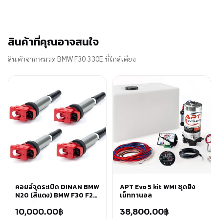
สินค้าที่คุณอาจสนใจ
สินค้าจากหมวด BMW F30 330E ที่ใกล้เคียง
คอยล์จุดระเบิด DINAN BMW
APT Evo 5 kit WMI ชุดยิง
N20 (สีแดง) BMW F30 F25
เม็ททานอล
F32 F10 F22
10,000.00
฿
38,800.00
฿