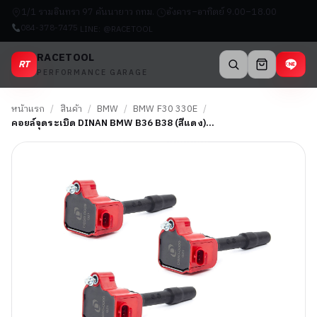
1/1 รามอินทรา 97 คันนายาว กทม.
อังคาร–อาทิตย์ 9.00–18.00
084-378-7475
LINE: @RACETOOL
RACETOOL
RT
PERFORMANCE GARAGE
หน้าแรก
/
สินค้า
/
BMW
/
BMW F30 330E
/
คอยล์จุดระเบิด DINAN BMW B36 B38 (สีแดง)…