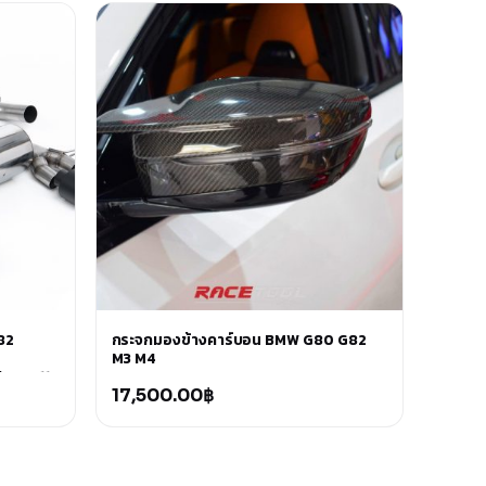
82
กระจกมองข้างคาร์บอน BMW G80 G82
M3 M4
h GT-115
uires
17,500.00
฿