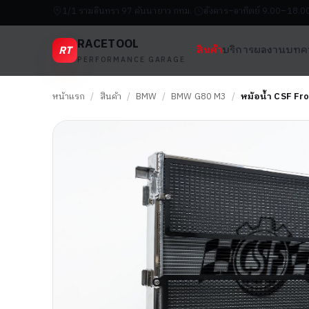
1/1 รามอินทรา 97 คันนายาว กทม.
อังคาร–อาทิตย์ 9.00–18.0
RACETOOL
RT
สินค้า
บริการ
ผลงาน
บทค
PERFORMANCE GARAGE
หน้าแรก
/
สินค้า
/
BMW
/
BMW G80 M3
/
หม้อน้ำ CSF Fr