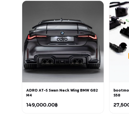
ADRO AT-S Swan Neck Wing BMW G82
bootmod
M4
S58
149,000.00
฿
27,50