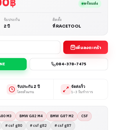
00
฿
พร้อมส่ง
รับประกัน
ติดตั้ง
2 ปี
ที่ RACETOOL
เพิ่มลงตะกร้า
INE
084-378-7475
รับประกัน 2 ปี
จัดส่งเร็ว
โดยตัวแทน
1–3 วันทำการ
G80 M3
BMW G82 M4
BMW G87 M2
CSF
# csf g80
# csf g82
# csf g87