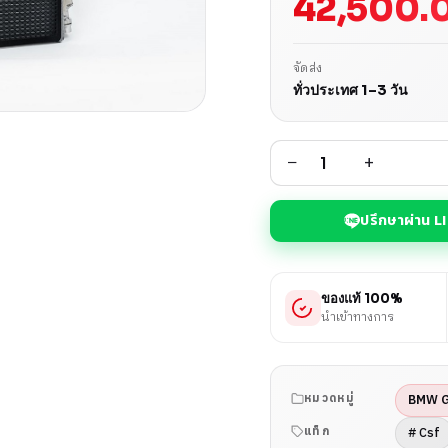
42,500.
จัดส่ง
ทั่วประเทศ 1–3 วัน
−
+
ปรึกษาผ่าน L
ของแท้ 100%
นำเข้าทางการ
BMW 
หมวดหมู่
# Csf
แท็ก