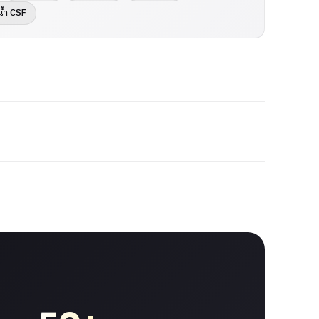
น้ำ CSF