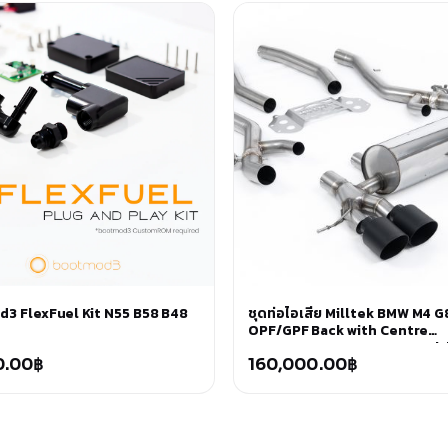
3 FlexFuel Kit N55 B58 B48
ชุดท่อไอเสีย Milltek BMW M4 G
OPF/GPF Back with Centre
Resonator Bypass System wit
0.00
฿
Cerakote Black Trims (OE Req
160,000.00
฿
Cutting)