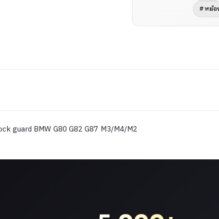
# หม้อ
 rock guard BMW G80 G82 G87 M3/M4/M2