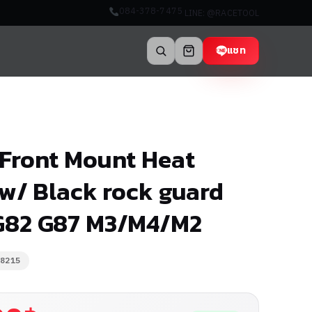
084-378-7475
LINE: @RACETOOL
แชท
F Front Mount Heat
w/ Black rock guard
82 G87 M3/M4/M2
f8215