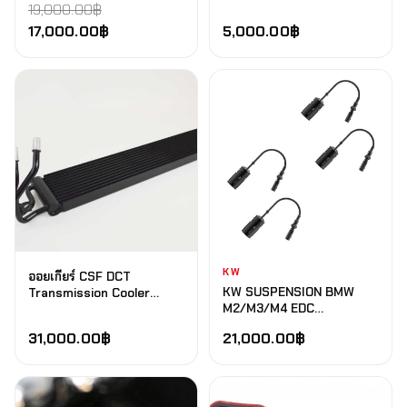
19,000.00
฿
17,000.00
฿
5,000.00
฿
KW
ออยเกียร์ CSF DCT
KW SUSPENSION BMW
Transmission Cooler
M2/M3/M4 EDC
Toyota GR Supra
CANCELLATION KIT FOR
(A90/A91) BMW G20 320i,
31,000.00
฿
21,000.00
฿
ELECTRONIC DAMPER
330e, 330i(X) M340i(X)
CONTROL
BMW G29 Z4 20i, Z4 30i &
(G87/G80/G81/G82/G83)
Z4 M40i