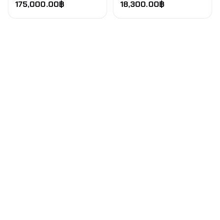
175,000.00
฿
18,300.00
฿
xDrive (G20) 2019+ (Rear
แร็คปรับลดบัมพ์สเตียร์)
380mm 2pc Type3)