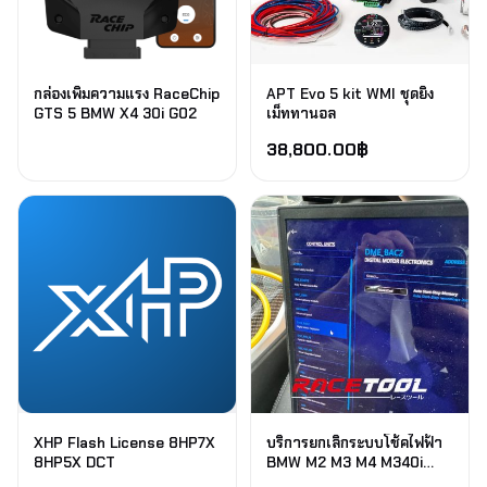
กล่องเพิ่มความแรง RaceChip
APT Evo 5 kit WMI ชุดยิง
GTS 5 BMW X4 30i G02
เม็ททานอล
38,800.00
฿
XHP Flash License 8HP7X
บริการยกเลิกระบบโช้คไฟฟ้า
8HP5X DCT
BMW M2 M3 M4 M340i
G20/G80/G82/G87