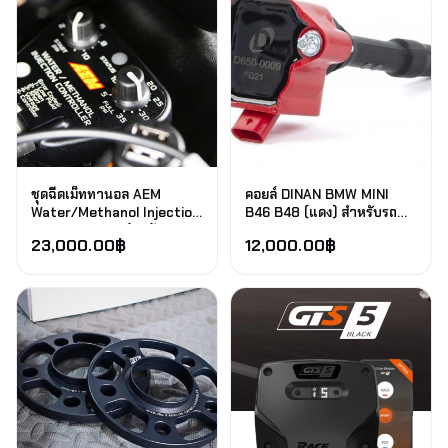
ชุดฉีดเม็ททานอล AEM
คอยล์ DINAN BMW MINI
Water/Methanol Injection
B46 B48 (แดง) สำหรับรถ
1.15 Gallon Kit สำหรับ BMW
G20 F30 G30 330e 530e
23,000.00
฿
12,000.00
฿
G20/G30 Subaru BRZ
330i
GT86 GR86