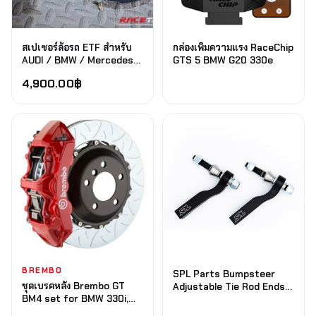
สเปเซอร์ล้อรถ ETF สำหรับ
กล่องเพิ่มความแรง RaceChip
AUDI / BMW / Mercedes
GTS 5 BMW G20 330e
5x112 5x120 10mm 12mm
4,900.00
฿
15mm (รวมน็อต)
BREMBO
SPL Parts Bumpsteer
ชุดเบรคหลัง Brembo GT
Adjustable Tie Rod Ends
BM4 set for BMW 330i,
BMW G2X 330e / G8X M2
330i xDrive, M340i, M340i
M3 M4 / G42 M240I (ปลาย