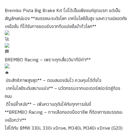
Brembo Pista Big Brake Kit ไม่ได้เป็นเพียงแค่ชุดเบรก แต่เป็น
สัญลักษณ์ของ **สมรรถนะระดับโลก เทคโนโลยีขั้นสูง และความปลอดภัย
เหนือชั้น ที่ได้รับการยอมรับจากทีมแข่งชั้นนำทั่วโลก**
BREMBO Racing – เพราะทุกเสี้ยววินาทีมีค่า!**
ประสิทธิภาพสูงสุด** – ตอบสนองฉับไว ควบคุมได้ดั่งใจ
เทคโนโลยีระดับสนามแข่ง** – นวัตกรรมจากมอเตอร์สปอร์ตสู่ท้อง
ถนน
ดีไซน์ล้ำสมัย** – เพิ่มความดุดันให้กับทุกการขับขี่
**BREMBO Racing – ทางเลือกของมืออาชีพ ที่ต้องการสมรรถนะ
เหนือกว่า!**
ใส่ได้กับ BMW 330i, 330i xDrive, M340i, M340i xDrive (G20)