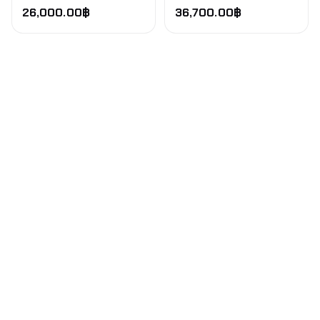
(ZWA10) 2011-2022
2018 KE2#W/KE5AW
26,000.00
฿
36,700.00
฿
FWD/4WD