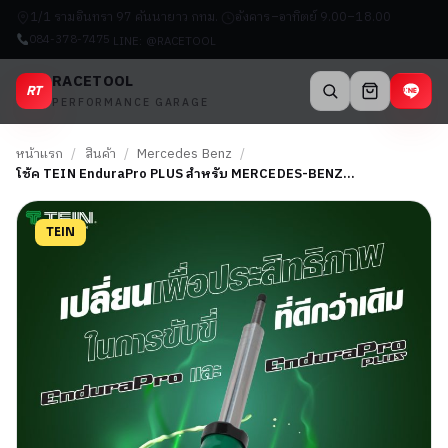
1/1 รามอินทรา 97 คันนายาว กทม.
อังคาร–อาทิตย์ 9.00–18.00
084-378-7475
LINE: @RACETOOL
RACETOOL
RT
PERFORMANCE GARAGE
หน้าแรก
/
สินค้า
/
Mercedes Benz
/
โช้ค TEIN EnduraPro PLUS สำหรับ MERCEDES-BENZ…
TEIN