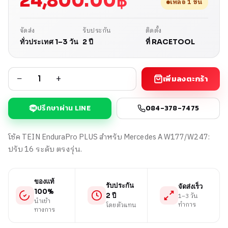
24,800.00
฿
เหลือ 1 ชิ้น
จัดส่ง
รับประกัน
ติดตั้ง
ทั่วประเทศ 1–3 วัน
2 ปี
ที่ RACETOOL
−
+
เพิ่มลงตะกร้า
ปรึกษาผ่าน LINE
084-378-7475
โช้ค TEIN EnduraPro PLUS สำหรับ Mercedes A W177/W247:
ปรับ 16 ระดับ ตรงรุ่น.
ของแท้
รับประกัน
จัดส่งเร็ว
100%
1–3 วัน
2 ปี
นำเข้า
ทำการ
โดยตัวแทน
ทางการ