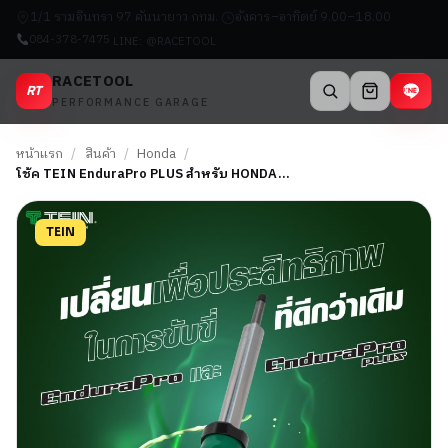
1/1 รามอินทรา 97 คันนายาว กทม.
อังคาร–อาทิตย์ 9.00–18.00
084-378-7475
LINE: @RACETOOL
RACETOOL
RT
PERFORMANCE GARAGE
หน้าแรก
/
สินค้า
/
Honda
/
โช้ค TEIN EnduraPro PLUS สำหรับ HONDA…
TEIN