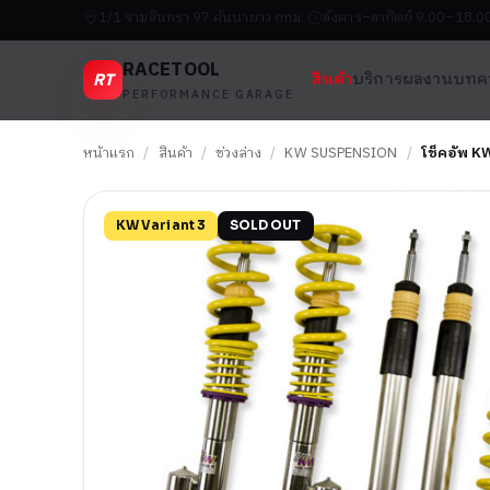
1/1 รามอินทรา 97 คันนายาว กทม.
อังคาร–อาทิตย์ 9.00–18.0
RACETOOL
RT
สินค้า
บริการ
ผลงาน
บทค
PERFORMANCE GARAGE
หน้าแรก
/
สินค้า
/
ช่วงล่าง
/
KW SUSPENSION
/
โช็คอัพ K
KW Variant 3
SOLD OUT