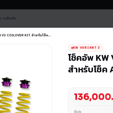
0
วาม
ติดต่อ
W V3 COILOVER KIT สำหรับโช็ค…
KW VARIANT 3
โช็คอัพ KW
สำหรับโช็ค
136,000
จัดส่ง