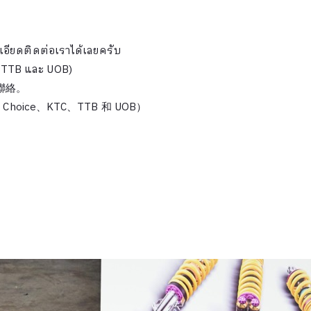
เอียดติดต่อเราได้เลยครับ
C, TTB และ UOB)
聯絡。
st Choice、KTC、TTB 和 UOB）