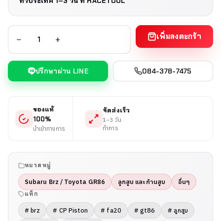
ทั่วประเทศ 1–3 วัน
ที่ RACETOOL
เพิ่มลงตะกร้า
−
+
ปรึกษาผ่าน LINE
084-378-7475
ของแท้
จัดส่งเร็ว
100%
1–3 วัน
ทำการ
นำเข้าทางการ
หมวดหมู่
Subaru Brz / Toyota GR86
ลูกสูบ และก้านสูบ
อื่นๆ
แท็ก
# brz
# CP Piston
# fa20
# gt86
# ลูกสูบ