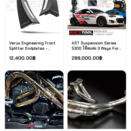
Verus Engineering Front
AST Suspension Series
Splitter Endplates -
5300 โช๊คแต่ง 3 Ways For
Toyota GR86 / Subaru
86 And Brz
12,400.00
฿
289,000.00
฿
BRZ / Aero