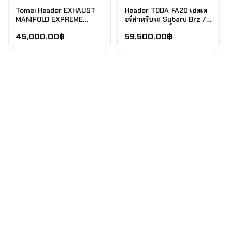
Tomei Header EXHAUST
Header TODA FA20 เฮดเด
MANIFOLD EXPREME
อร์สำหรับรถ Subaru Brz /
86/FR-S/BRZ FA20
Toyota 86 เครื่อง FA20
45,000.00
฿
59,500.00
฿
EQUAL LENGTH For
SUBARU BRZ TOYOTA
GR86 GT86