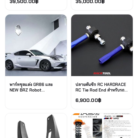
39,500.00
฿
35,000.00
฿
พาร์ทชุดแต่ง GR86 และ
ปลายคันชัก RC HARDRACE
NEW BRZ Robot
RC Tie Rod End สำหรับรถ
Craftsman " SHINNING "
GT86 GR86 BRZ
6,900.00
฿
Narrow Body Kit