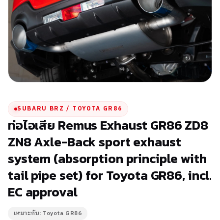
SUBARU BRZ / TOYOTA GR86
ท่อไอเสีย Remus Exhaust GR86 ZD8
ZN8 Axle-Back sport exhaust
system (absorption principle with
tail pipe set) for Toyota GR86, incl.
EC approval
เหมาะกับ: Toyota GR86