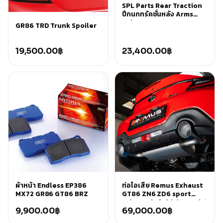
SPL Parts Rear Traction
ปีกนกทรัคชั่นหลัง Arms
Subaru BRZ และ Toyota
GR86 TRD Trunk Spoiler
GT86 GR86
19,500.00
฿
23,400.00
฿
ผ้าหน้า Endless EP386
ท่อไอเสีย Remus Exhaust
MX72 GR86 GT86 BRZ
GT86 ZN6 ZD6 sport
exhaust left/right each 1
9,900.00
฿
tail pipe Ø 127 mm
69,000.00
฿
angled