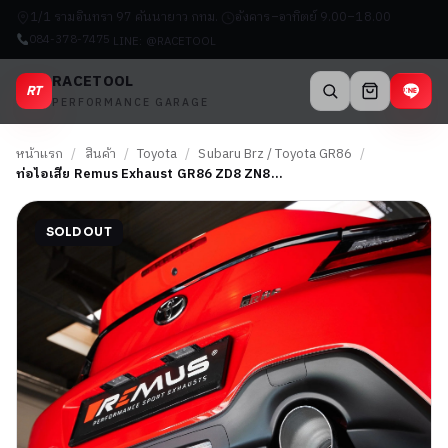
1/1 รามอินทรา 97 คันนายาว กทม.
อังคาร–อาทิตย์ 9.00–18.00
084-378-7475
LINE: @RACETOOL
RACETOOL
RT
PERFORMANCE GARAGE
หน้าแรก
/
สินค้า
/
Toyota
/
Subaru Brz / Toyota GR86
/
ท่อไอเสีย Remus Exhaust GR86 ZD8 ZN8…
SOLD OUT