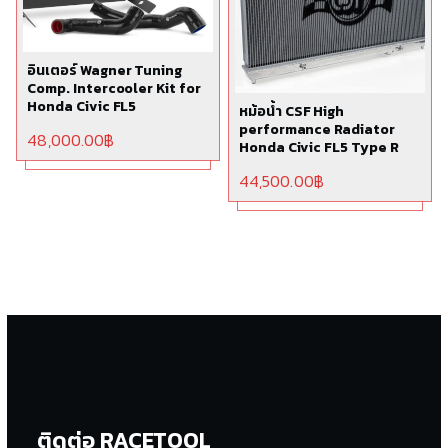
อินเตอร์ Wagner Tuning
Comp. Intercooler Kit for
Honda Civic FL5
หม้อน้ำ CSF High
performance Radiator
48,000.00
฿
Honda Civic FL5 Type R
44,500.00
฿
ติดต่อ RACETOOL