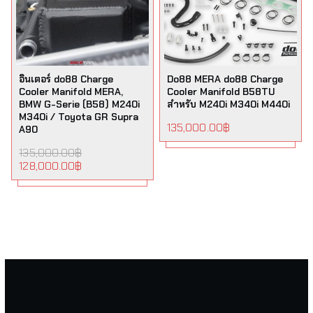
อินเตอร์ do88 Charge
Do88 MERA do88 Charge
Cooler Manifold MERA,
Cooler Manifold B58TU
BMW G-Serie (B58) M240i
สำหรับ M240i M340i M440i
M340i / Toyota GR Supra
135,000.00
฿
A90
135,000.00
฿
128,000.00
฿