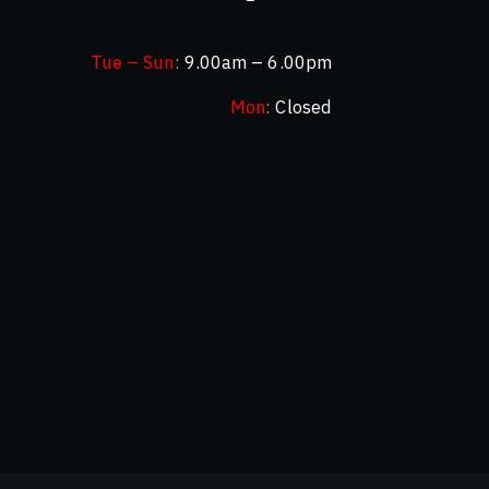
Tue – Sun
:
9.00am – 6.00pm
Mon
:
Closed