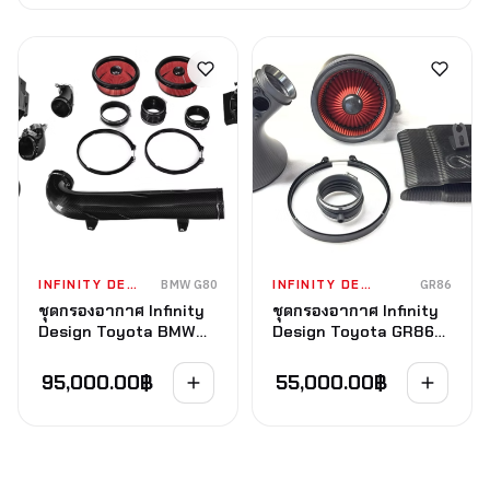
INFINITY DESIGN
BMW G80
INFINITY DESIGN
GR86
ชุดกรองอากาศ Infinity
ชุดกรองอากาศ Infinity
Design Toyota BMW
Design Toyota GR86
G80 G82 G87 M2 M3
FA24 2.4-D Carbon
M4 S58 Carbon Intake
Intake System
95,000.00
฿
55,000.00
฿
System